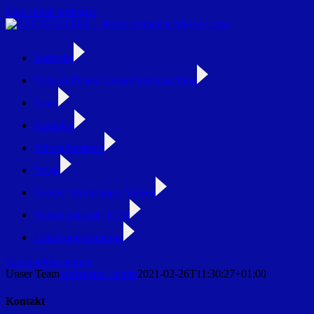
Zum Inhalt springen
Startseite
Yoga & Pilates Gesundheitscoaching
Team
Kursplan
Präventionskurs
Preise
Events, Workshops, Videos
Naturheilkunde TCM
Ernährungsberatung
Facebook
Instagram
Unser Team
zeitfenster_admin
2021-02-26T11:30:27+01:00
Kontakt