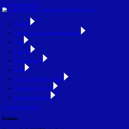
Zum Inhalt springen
Startseite
Yoga & Pilates Gesundheitscoaching
Team
Kursplan
Präventionskurs
Preise
Events, Workshops, Videos
Naturheilkunde TCM
Ernährungsberatung
Facebook
Instagram
Kontakt