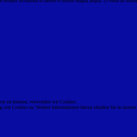
d tempor incididunt ut labore et dolore magna aliqua. Ut enim ad minim 
ssern zu können, verwenden wir Cookies.
von Cookies zu. Weitere Informationen hierzu erhalten Sie in unsere