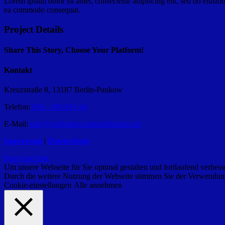
Lorem ipsum dolor sit amet, consectetur adipiscing elit, sed do eiusmo
ea commodo consequat.
Project Details
Share This Story, Choose Your Platform!
Facebook
X
Reddit
LinkedIn
WhatsApp
Pinterest
Kontakt
Kreuzstraße 8, 13187 Berlin-Pankow
Telefon:
030 - 490 019 44
E-Mail:
info@zeitfenster-naturheilpraxis.de
Impressum
|
Datenschutz
Page load link
Um unsere Webseite für Sie optimal gestalten und fortlaufend verbe
Durch die weitere Nutzung der Webseite stimmen Sie der Verwendung 
Cookie-einstellungen
Alle annehmen