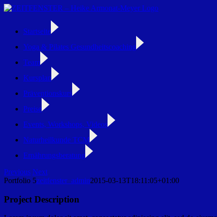
Zum
Inhalt
springen
Startseite
Yoga & Pilates Gesundheitscoaching
Team
Kursplan
Präventionskurs
Preise
Events, Workshops, Videos
Naturheilkunde TCM
Ernährungsberatung
Facebook
Instagram
Previous
Next
Portfolio 5
zeitfenster_admin
2015-03-13T18:11:05+01:00
Project Description