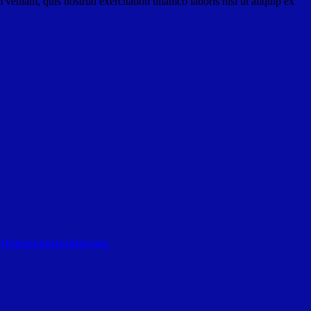
veniam, quis nostrud exercitation ullamco laboris nisi ut aliquip ex
r
Datenschutzerklärung.