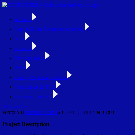
Zum
Inhalt
springen
Startseite
Yoga & Pilates Gesundheitscoaching
Team
Kursplan
Präventionskurs
Preise
Events, Workshops, Videos
Naturheilkunde TCM
Ernährungsberatung
Facebook
Instagram
Previous
Next
Portfolio 11
zeitfenster_admin
2015-03-13T18:17:04+01:00
Project Description