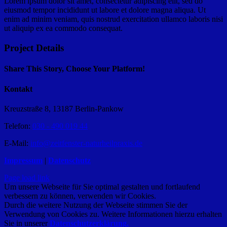
Lorem ipsum dolor sit amet, consectetur adipiscing elit, sed do
eiusmod tempor incididunt ut labore et dolore magna aliqua. Ut
enim ad minim veniam, quis nostrud exercitation ullamco laboris nisi
ut aliquip ex ea commodo consequat.
Project Details
Share This Story, Choose Your Platform!
Facebook
X
Reddit
LinkedIn
WhatsApp
Pinterest
Kontakt
Kreuzstraße 8, 13187 Berlin-Pankow
Telefon:
030 - 490 019 44
E-Mail:
info@zeitfenster-naturheilpraxis.de
Impressum
|
Datenschutz
Page load link
Um unsere Webseite für Sie optimal gestalten und fortlaufend
verbessern zu können, verwenden wir Cookies.
Durch die weitere Nutzung der Webseite stimmen Sie der
Verwendung von Cookies zu. Weitere Informationen hierzu erhalten
Sie in unserer
Datenschutzerklärung.