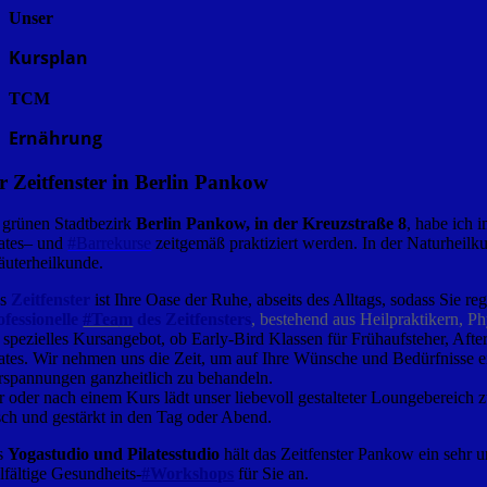
Unser
Kursplan
TCM
Ernährung
r Zeitfenster in Berlin Pankow
 grünen Stadtbezirk
Berlin Pankow
,
in der
Kreuzstraße 8
, habe ich 
ates
– und
#Barrekurse
zeitgemäß praktiziert werden. In der Naturheilk
äuterheilkunde.
as
Zeitfenster
ist Ihre Oase der Ruhe, abseits des Alltags, sodass Sie 
ofessione
l
le
#Tea
m
des Zeitfensters
, bestehend aus Heilpraktikern, P
r spezielles Kursangebot, ob Early-Bird Klassen für Frühaufsteher, Af
lates. Wir nehmen uns die Zeit, um auf Ihre Wünsche und Bedürfnisse 
rspannungen ganzheitlich zu behandeln.
r oder nach einem Kurs lädt unser liebevoll gestalteter Loungebereich 
isch und gestärkt in den Tag oder Abend.
s
Yogastudio und Pilatesstudio
hält das Zeitfenster Pankow ein sehr
elfältige Gesundheits-
#Workshops
für Sie an.