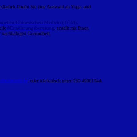
ediathek finden Sie eine Auswahl an Yoga- und
ionellen Chinesischen Medizin
(TCM),
uelle
#Ernährungsberatung
, erstellt mit Ihnen
r nachhaltigen Gesundheit.
urheilpraxis.de
, oder telefonisch unter 030-49001944.