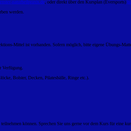
enster-naturheilpraxis.de
, oder direkt über den Kursplan (Eversports)
hi
rben werden.
ektions-Mittel ist vorhanden. Sofern möglich, bitte eigene Übungs-Matt
ur Verfügung.
öcke, Bolster, Decken, Pilatesbälle, Ringe etc.).
n teilnehmen können. Sprechen Sie uns gerne vor dem Kurs für eine ku