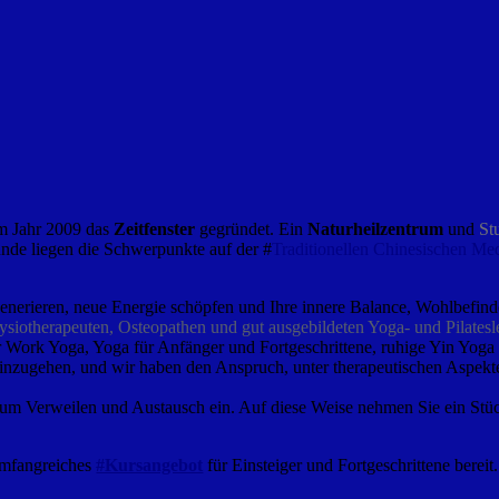
im Jahr 2009 das
Zeitfenster
gegründet. Ein
Naturheilzentrum
und
St
unde liegen die Schwerpunkte auf der #
Traditionellen Chinesischen Me
regenerieren, neue Energie schöpfen und Ihre innere Balance, Wohlbefin
hysiotherapeuten, Osteopathen und gut ausgebildeten Yoga- und Pilatesl
ter Work Yoga, Yoga für Anfänger und Fortgeschrittene, ruhige Yin Yog
einzugehen, und wir haben den Anspruch, unter therapeutischen Aspekt
zum Verweilen und Austausch ein. Auf diese Weise nehmen Sie ein Stück
 umfangreiches
#Kursangebot
für Einsteiger und Fortgeschrittene berei