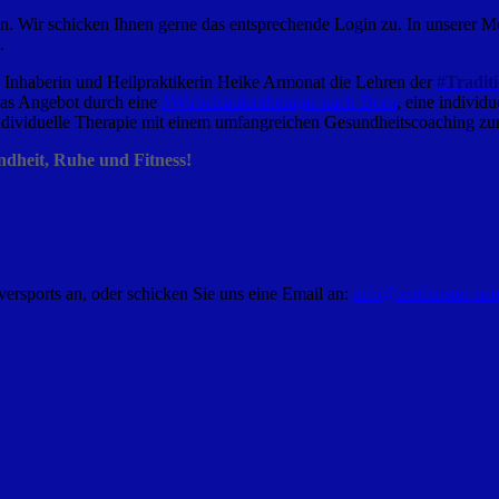
n. Wir schicken Ihnen gerne das entsprechende Login zu. In unserer M
.
ie Inhaberin und Heilpraktikerin Heike Armonat die Lehren der
#Tradit
das Angebot durch eine
#Wirbelsäulentherapie nach Dorn
, eine individ
individuelle Therapie mit einem umfangreichen Gesundheitscoaching zu
undheit, Ruhe und Fitness!
rsports an, oder schicken Sie uns eine Email an:
info@zeitfenster-nat