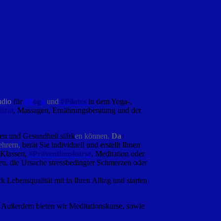
ud
io
für
#Y
og
a
und
#Pilates
in dem
Yoga
-,
dizin
, Massagen, Ernährungsberatung und der
den und Gesundheit stärk
en können.
Da
s
ehrern,
berät Sie individuell und erstellt Ihnen
a Klassen,
#Präventionskurse
, Meditation oder
en, die Ursache stressbedingter Schmerzen oder
 Lebensqualität mit in Ihren Alltag und starten
t. Außerdem bieten wir Meditationskurse, sowie