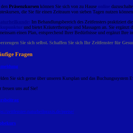
 den
Präsenzkursen
können Sie sich von zu Hause
onlin
e
dazuschalte
lateskursen, die Sie für einen Zeitraum von sieben Tagen nutzen können
aturheilkunde
:
Im Behandlungsbereich des Zeitfensters praktiziert d
kupunktur
und bietet Kräutertherapie und Massagen an. Sie ergänzt 
meinsam einen Plan, entsprechend Ihrer Bedürfnisse und ergänzt Ihre 
erzeugen Sie sich selbst. Schaffen Sie sich
Ihr Z
eitfenster für Ges
ufige Fragen
meldung
lden Sie sich gerne über unseren Kursplan und das Buchungssystem Eve
r freuen uns auf Sie!
rsbeitrag
ps://zeitfenster-naturheilpraxis.de/preise/
obekurs